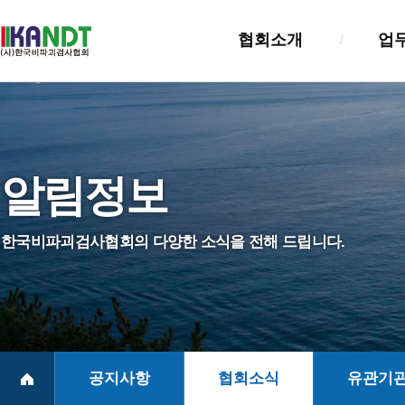
협회소개
업
인사말
검사업
설립목적및연혁
검사자
알림정보
조직및기능
기술교
정관
정보관
한국비파괴검사협회의 다양한 소식을 전해 드립니다.
NDT진흥법
실태조
회원사 및 회훈
찾아오시는길
공지사항
협회소식
유관기