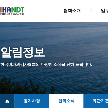
협회소개
업
인사말
검사업
설립목적및연혁
검사자
알림정보
조직및기능
기술교
정관
정보관
한국비파괴검사협회의 다양한 소식을 전해 드립니다.
NDT진흥법
실태조
회원사 및 회훈
찾아오시는길
공지사항
협회소식
유관기