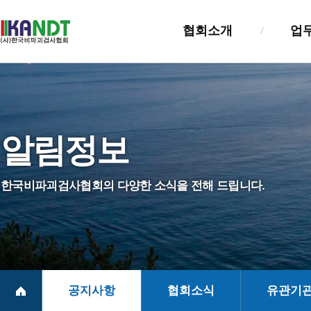
협회소개
업
인사말
검사업
설립목적및연혁
검사자
알림정보
조직및기능
기술교
정관
정보관
한국비파괴검사협회의 다양한 소식을 전해 드립니다.
NDT진흥법
실태조
회원사 및 회훈
찾아오시는길
공지사항
협회소식
유관기