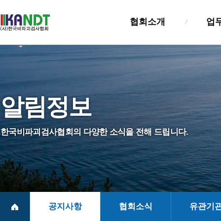
협회소개
업
인사말
검사업
설립목적및연혁
검사자
알림정보
조직및기능
기술교
정관
정보관
한국비파괴검사협회의 다양한 소식을 전해 드립니다.
NDT진흥법
실태조
회원사 및 회훈
찾아오시는길
공지사항
협회소식
유관기