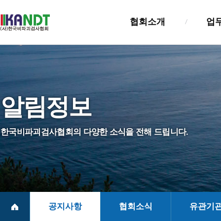
협회소개
업
인사말
검사업
설립목적및연혁
검사자
알림정보
조직및기능
기술교
정관
정보관
한국비파괴검사협회의 다양한 소식을 전해 드립니다.
NDT진흥법
실태조
회원사 및 회훈
찾아오시는길
공지사항
협회소식
유관기