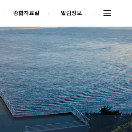
종합자료실
알림정보
공지사항
협회소식
유관기관
교육안내
구인/구직