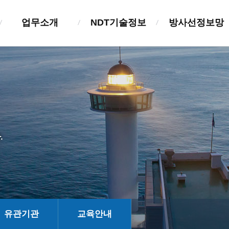
업무소개
NDT기술정보
방사선정보망
검사업등록
비파괴검사
방사선이란?
검사자관리
검사장비
작업자수칙
기술교육훈련
표준품셈
방사선정보망
정보관리체계구축
검사표준
방사선관련정보
.
실태조사
기술기준
유관기관
교육안내