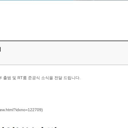
범
부 출범 및 RT룸 준공식 소식을 전달 드립니다.
View.html?idxno=122709
)