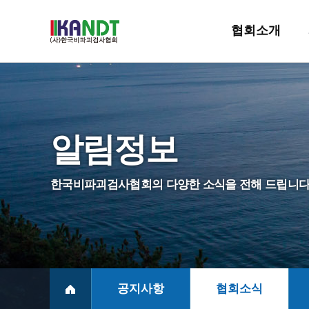
협회소개
인사말
설립목적및연혁
알림정보
조직및기능
정관
한국비파괴검사협회의 다양한 소식을 전해 드립니다
NDT진흥법
회원사 및 회훈
찾아오시는길
공지사항
협회소식