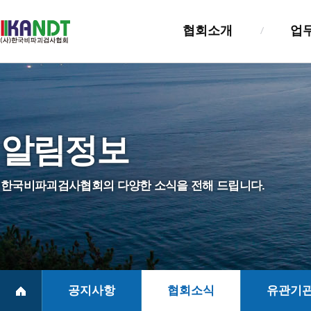
협회소개
업
인사말
검사업
설립목적및연혁
검사자
알림정보
조직및기능
기술교
정관
정보관
한국비파괴검사협회의 다양한 소식을 전해 드립니다.
NDT진흥법
실태조
회원사 및 회훈
찾아오시는길
공지사항
협회소식
유관기