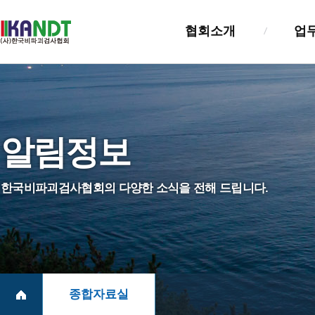
협회소개
업
인사말
검사업
설립목적및연혁
검사자
알림정보
조직및기능
기술교
정관
정보관
한국비파괴검사협회의 다양한 소식을 전해 드립니다.
NDT진흥법
실태조
회원사 및 회훈
찾아오시는길
종합자료실